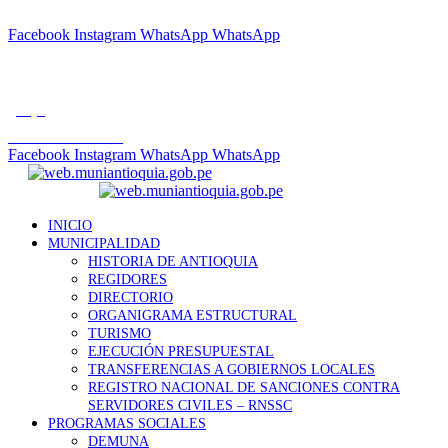
"POR UN DISTRITO LIMPIO Y ORDENADO"
Facebook
Instagram
WhatsApp
WhatsApp
Tfno.: +01 7285759
muniantioquia2023@gmail.com
gob.pe
Correo Institucional
Facebook
Instagram
WhatsApp
WhatsApp
INICIO
MUNICIPALIDAD
HISTORIA DE ANTIOQUIA
REGIDORES
DIRECTORIO
ORGANIGRAMA ESTRUCTURAL
TURISMO
EJECUCIÓN PRESUPUESTAL
TRANSFERENCIAS A GOBIERNOS LOCALES
REGISTRO NACIONAL DE SANCIONES CONTRA
SERVIDORES CIVILES – RNSSC
PROGRAMAS SOCIALES
DEMUNA