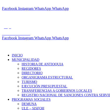
"POR UN DISTRITO LIMPIO Y ORDENADO"
Facebook
Instagram
WhatsApp
WhatsApp
Tfno.: +01 7285759
muniantioquia2023@gmail.com
gob.pe
Correo Institucional
Facebook
Instagram
WhatsApp
WhatsApp
INICIO
MUNICIPALIDAD
HISTORIA DE ANTIOQUIA
REGIDORES
DIRECTORIO
ORGANIGRAMA ESTRUCTURAL
TURISMO
EJECUCIÓN PRESUPUESTAL
TRANSFERENCIAS A GOBIERNOS LOCALES
REGISTRO NACIONAL DE SANCIONES CONTRA SERVID
PROGRAMAS SOCIALES
DEMUNA
ULE – SISFOH