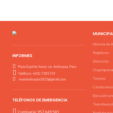
Cumplir otras funciones que le encomiende la Oficina d
MUNICIPA
Historia de 
Regidores
INFORMES
Directorio
Plaza Espíritu Santo s/n, Antioquía, Peru
Organigrama
Teléfono: +(01) 7285759
Turismo
muniantioquia2023@gmail.com
Contácteno
Ejecución pr
TELÉFONOS DE EMERGENCIA
Transferenci
Comisaria: 957 649 581
Registro nac