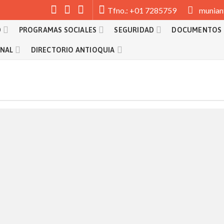
munian
Tfno.: +01 7285759
D
PROGRAMAS SOCIALES
SEGURIDAD
DOCUMENTOS
ONAL
DIRECTORIO ANTIOQUIA
Ejecutar el control previo
pago de la documentación ad