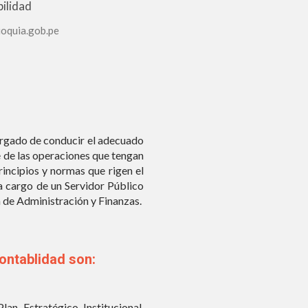
ilidad
Programar, organizar, diri
contables para el regist
oquia.gob.pe
Municipalidad en cumplimie
Efectuar las acciones c
procesamiento de los hec
financieros y presupuestar
contable.
Proponer y aplicar Normas
argado de conducir el adecuado
internas, así como realizar
 de las operaciones que tengan
normativa del Sistema Naci
rincipios y normas que rigen el
Elaborar el análisis de ca
a cargo de un Servidor Público
generales y estados de gest
 de Administración y Finanzas.
Revisar y fiscalizar la do
permanente y obligatoria 
contable y ejecución presup
ontablidad son:
Efectuar las consolidaci
retenciones tributarias que
áreas competentes.
lan Estratégico Institucional,