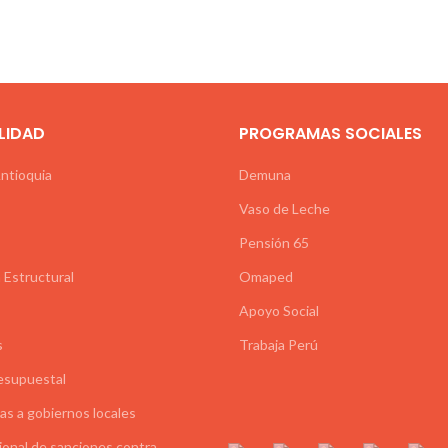
e Administración y Finanzas, relacionadas con el ámbito de su com
LIDAD
PROGRAMAS SOCIALES
Antioquia
Demuna
Vaso de Leche
Pensión 65
 Estructural
Omaped
Apoyo Social
s
Trabaja Perú
esupuestal
as a gobiernos locales
ional de sanciones contra