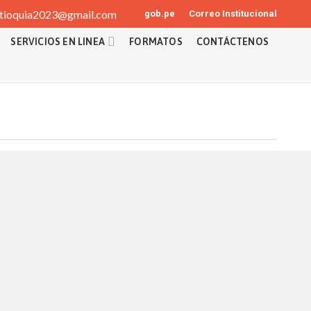
tioquia2023@gmail.com
gob.pe
Correo Institucional
SERVICIOS EN LINEA
FORMATOS
CONTÁCTENOS
 institucional de la fase de compromiso, devengado giro y
ministrativa contable que origine el gasto.