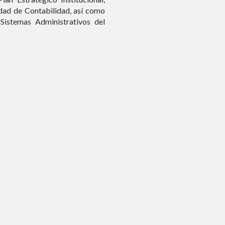
dad de Contabilidad, así como
Ejecutar arqueos inopinados
Sistemas Administrativos del
informando a la Oficina
recomendaciones de corres
Remitir oportunamente la d
es el caso de la Contaduría
la República.
Supervisar el cumplimiento
entidad, para la presen
presupuestarios, financier
metas e indicadores de gesti
de Contabilidad Pública.
Presentar y sustentar ant
Egresos, para ser aprobado
del Ejercicio Fiscal, al 31 d