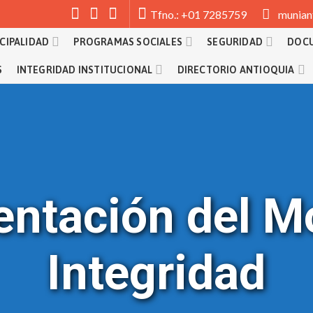
munian
Tfno.: +01 7285759
CIPALIDAD
PROGRAMAS SOCIALES
SEGURIDAD
DOC
S
INTEGRIDAD INSTITUCIONAL
DIRECTORIO ANTIOQUIA
ntación del M
Integridad