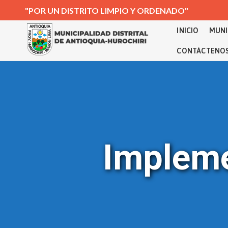
"POR UN DISTRITO LIMPIO Y ORDENADO"
INICIO
MUNI
CONTÁCTENO
Impleme