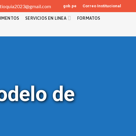
tioquia2023@gmail.com
gob.pe
Correo Institucional
UMENTOS
SERVICIOS EN LINEA
FORMATOS
odelo de