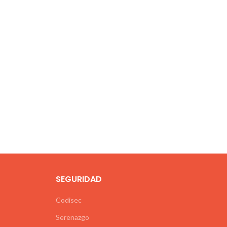
SEGURIDAD
Codisec
Serenazgo