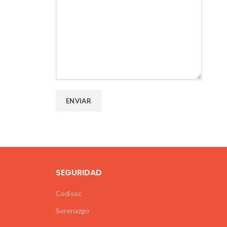
SEGURIDAD
Codisec
Serenazgo