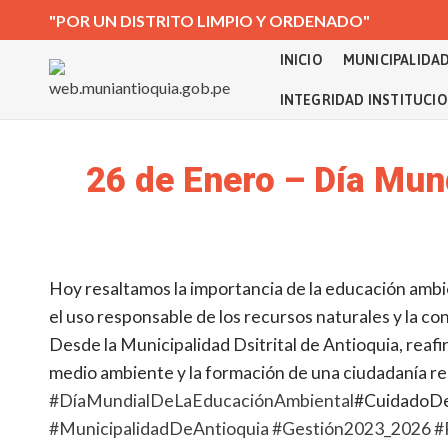
"POR UN DISTRITO LIMPIO Y ORDENADO"
INICIO
MUNICIPALIDA
INTEGRIDAD INSTITUCI
26 de Enero – Día Mun
Hoy resaltamos la importancia de la educación ambi
el uso responsable de los recursos naturales y la co
Desde la Municipalidad Dsitrital de Antioquia, reaf
medio ambiente y la formación de una ciudadanía re
#DíaMundialDeLaEducaciónAmbiental
#CuidadoD
#MunicipalidadDeAntioquia
#Gestión2023_2026
#