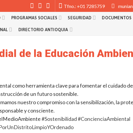
munian
Tfno.: +01 7285759
D
PROGRAMAS SOCIALES
SEGURIDAD
DOCUMENTOS
ONAL
DIRECTORIO ANTIOQUIA
dial de la Educación Ambien
ental como herramienta clave para fomentar el cuidado del
nstrucción de un futuro sostenible.
irmamos nuestro compromiso con la sensibilización, la prot
sponsable y consciente.
elMedioAmbiente
#Sostenibilidad
#ConcienciaAmbiental
PorUnDistritoLimpioYOrdenado