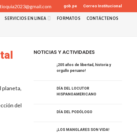
tioquia2023@gmail.com
gob.pe
Correo Institucional
SERVICIOS EN LINEA
FORMATOS
CONTÁCTENOS
NOTICIAS Y ACTIVIDADES
tal
¡205 años de libertad, historia y
orgullo peruano!
 planeta,
DÍA DEL LOCUTOR
HISPANOAMERICANO
ección del
DÍA DEL PODÓLOGO
¡LOS MANGLARES SON VIDA!