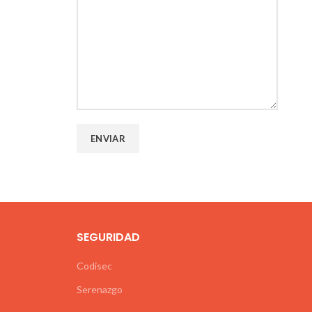
SEGURIDAD
Codisec
Serenazgo