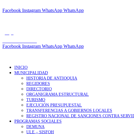
"POR UN DISTRITO LIMPIO Y ORDENADO"
Facebook
Instagram
WhatsApp
WhatsApp
Tfno.: +01 7285759
muniantioquia2023@gmail.com
gob.pe
Correo Institucional
Facebook
Instagram
WhatsApp
WhatsApp
INICIO
MUNICIPALIDAD
HISTORIA DE ANTIOQUIA
REGIDORES
DIRECTORIO
ORGANIGRAMA ESTRUCTURAL
TURISMO
EJECUCIÓN PRESUPUESTAL
TRANSFERENCIAS A GOBIERNOS LOCALES
REGISTRO NACIONAL DE SANCIONES CONTRA SERVID
PROGRAMAS SOCIALES
DEMUNA
ULE – SISFOH