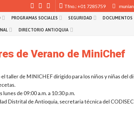
munian
Tfno.: +01 7285759
D
PROGRAMAS SOCIALES
SEGURIDAD
DOCUMENTOS
ONAL
DIRECTORIO ANTIOQUIA
leres de Verano de MiniChef
 el taller de MINICHEF dirigido para los niños y niñas del di
ecetas.
s lunes de 09:00 a.m. a 10:30 p.m.
idad Distrital de Antioquia, secretaria técnica del CODISEC