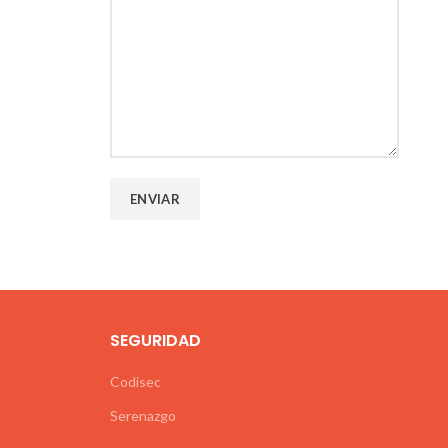
SEGURIDAD
Codisec
Serenazgo