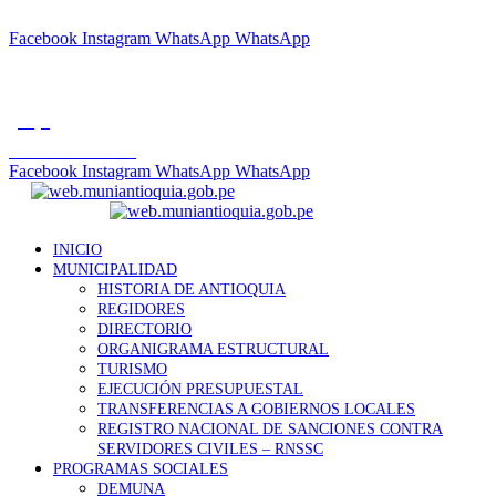
"POR UN DISTRITO LIMPIO Y ORDENADO"
Facebook
Instagram
WhatsApp
WhatsApp
Tfno.: +01 7285759
muniantioquia2023@gmail.com
gob.pe
Correo Institucional
Facebook
Instagram
WhatsApp
WhatsApp
INICIO
MUNICIPALIDAD
HISTORIA DE ANTIOQUIA
REGIDORES
DIRECTORIO
ORGANIGRAMA ESTRUCTURAL
TURISMO
EJECUCIÓN PRESUPUESTAL
TRANSFERENCIAS A GOBIERNOS LOCALES
REGISTRO NACIONAL DE SANCIONES CONTRA
SERVIDORES CIVILES – RNSSC
PROGRAMAS SOCIALES
DEMUNA