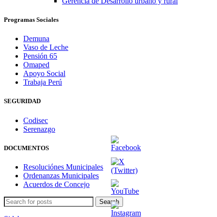
Gerencia de Desarrollo urbano y rural
Programas Sociales
Demuna
Vaso de Leche
Pensión 65
Omaped
Apoyo Social
Trabaja Perú
SEGURIDAD
Codisec
Serenazgo
DOCUMENTOS
Resoluciónes Municipales
Ordenanzas Municipales
Acuerdos de Concejo
Search